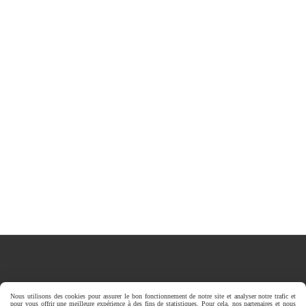
ADRESSE SHOW ROOM
Nous utilisons des cookies pour assurer le bon fonctionnement de notre site et analyser notre trafic et
pour vous offrir une meilleure expérience à des fins de statistiques. Pour cela, nos partenaires et nous