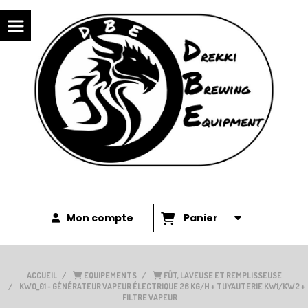
Panneau de gestion des cookies
Mon compte
Panier
ACCUEIL
EQUIPEMENTS
FÛT, LAVEUSE ET REMPLISSEUSE
KWO_01 - GÉNÉRATEUR VAPEUR ÉLECTRIQUE 26 KG/H + TUYAUTERIE KW1/KW2 +
FILTRE VAPEUR