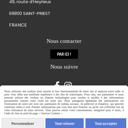
49, route d'Heyrieux
69800 SAINT-PRIEST
FRANCE
Nous contacter
PAR ICI !
Nous suivre


Nous utilisons des cookies pour assurer le bon fonctionnement de notre site et analyser notre trafic et
pour vous offrir une meilleure expérience à des fins de statistiques. Pour cela, nos partenaires et nous
peuvent utiliser des cookies ou d'autres technologies pour stocker et accéder à des informations
personnelles comme votre visite sur notre site. Nous partageons également des informations sur
l'utilisation de notre site avec nos partenaires de médias sociaux, de publicité et d'analyse, qui peuvent
combiner celles-ci avec d'autres informations que vous leur avez fournies ou qu'ils ont collectées lors de
votre utilisation de leurs services. Vous pouvez retirer votre consentement, enregistré pour 6 mois, à
Mentions Légales
Gestion cookies
Mon Compte
l'aide du lien en pied de page « Gestion Cookies ».
Site créé avec CmonSite
Personnaliser
Tout refuser
Tout accepter