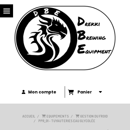
Panneau de gestion des cookies
Mon compte
Panier
ACCUEIL
EQUIPEMENTS
GESTION DU FROID
PPR_01 - TUYAUTERIES EAU GLYCOLÉE