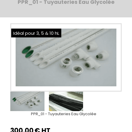
PPR_01 - Tuyauteries Eau Glycolée
Idéal pour 3, 5 & 10 hL
PPR_01 - Tuyauteries Eau Glycolée
300,00
€ HT