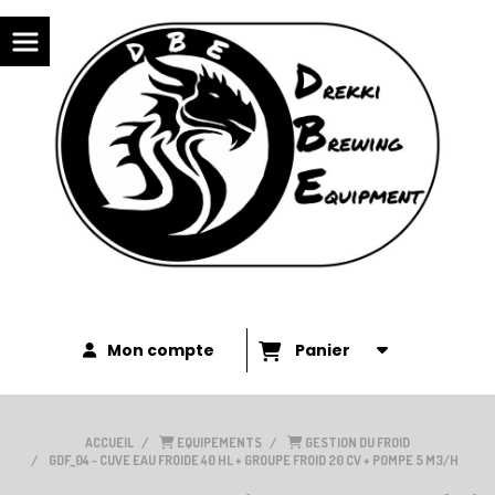
Panneau de gestion des cookies
Mon compte
Panier
ACCUEIL
EQUIPEMENTS
GESTION DU FROID
GDF_04 - CUVE EAU FROIDE 40 HL + GROUPE FROID 20 CV + POMPE 5 M3/H