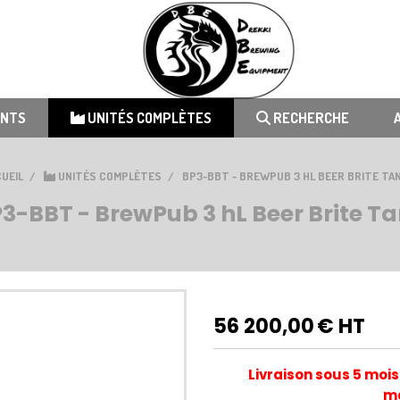
ENTS
UNITÉS COMPLÈTES
RECHERCHE
UEIL
UNITÉS COMPLÈTES
BP3-BBT - BREWPUB 3 HL BEER BRITE TA
3-BBT - BrewPub 3 hL Beer Brite T
56 200,00
€ HT
Livraison sous 5 mois
ma