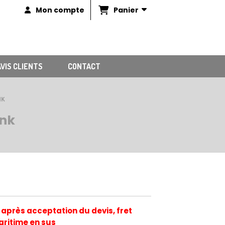
Panier
Mon compte
AVIS CLIENTS
CONTACT
NK
ank
 après acceptation du devis, fret
ritime en sus