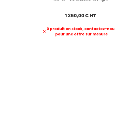
e 3 hl
actez-nous
esure