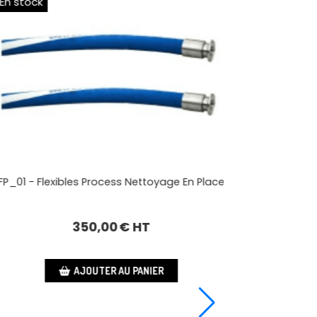
n stock
Idéal pour 3
CIP_01 - Nettoyage En Place 2x50 L
2 500,00
€ HT
AJOUTER AU PANIER