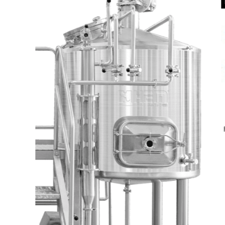
Idéal pour Transfert
E
ce
FP_02 - Flexibles Process Transfert
500,00
€ HT
0 produit en stock, contactez-nous
pour une offre sur mesure