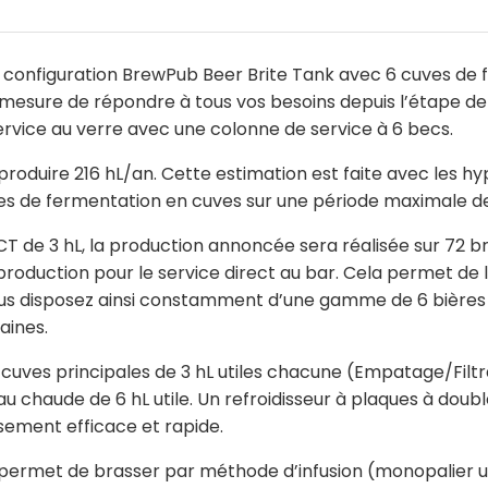
 configuration BrewPub Beer Brite Tank avec 6 cuves de 
 mesure de répondre à tous vos besoins depuis l’étape de 
service au verre avec une colonne de service à 6 becs.
oduire 216 hL/an. Cette estimation est faite avec les hyp
es de fermentation en cuves sur une période maximale d
T de 3 hL, la production annoncée sera réalisée sur 72 br
production pour le service direct au bar. Cela permet de 
us disposez ainsi constamment d’une gamme de 6 bières d
aines.
cuves principales de 3 hL utiles chacune (Empatage/Filtra
u chaude de 6 hL utile. Un refroidisseur à plaques à doub
sement efficace et rapide.
et permet de brasser par méthode d’infusion (monopalier u