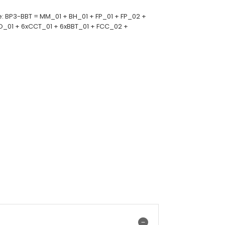
e: BP3-BBT = MM_01 + BH_01 + FP_01 + FP_02 +
O_01 + 6xCCT_01 + 6xBBT_01 + FCC_02 +