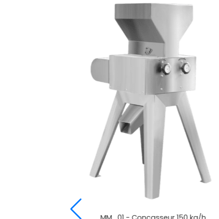
En stock
FP_01 - Flexibles Process Nettoyage En Pla
350,00
€ HT
AJOUTER AU PANIER